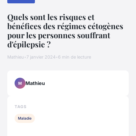
Quels sont les risques et
bénéfices des régimes cétogènes
pour les personnes souffrant
d'épilepsie ?
Mathieu
•
7 janvier 2024
•
6 min de lecture
Mathieu
M
TAGS
Maladie