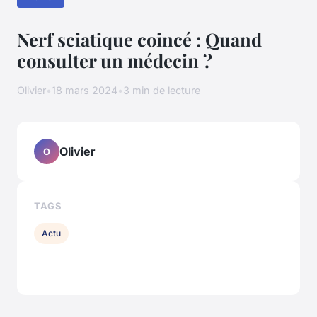
Nerf sciatique coincé : Quand
consulter un médecin ?
Olivier
•
18 mars 2024
•
3 min de lecture
Olivier
O
TAGS
Actu