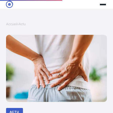
Accueil
›
Actu
ACTU