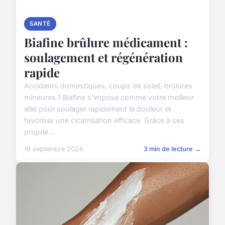
SANTÉ
Biafine brûlure médicament :
soulagement et régénération
rapide
Accidents domestiques, coups de soleil, brûlures
mineures ? Biafine s'impose comme votre meilleur
allié pour soulager rapidement la douleur et
favoriser une cicatrisation efficace. Grâce à ses
proprié...
19 septembre 2024
3 min de lecture →