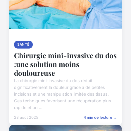
SANTÉ
Chirurgie mini-invasive du dos
:une solution moins
douloureuse
La chirurgie mini-invasive du dos réduit
significativement la douleur grâce à de petites
incisions et une manipulation limitée des tissus.
Ces techniques favorisent une récupération plus
rapide et un ...
28 août 2025
4 min de lecture →