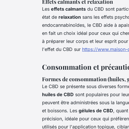
Effets calmants et relaxation
Les
effets calmants
du CBD sont particu
état de
relaxation
sans les effets psych
endocannabinoïdes, le CBD aide à apaiser
en fait un choix idéal pour ceux qui ch
à préparer leur corps et leur esprit pou
l'effet du CBD sur
https://www.maison-d
Consommation et précaut
Formes de consommation (huiles, g
Le CBD se présente sous diverses forme
huiles de CBD
sont populaires pour leur a
peuvent être administrées sous la langu
et boissons. Les
gélules de CBD
, quant
précision, idéale pour ceux qui préfère
utilisés pour l'application topique, cib