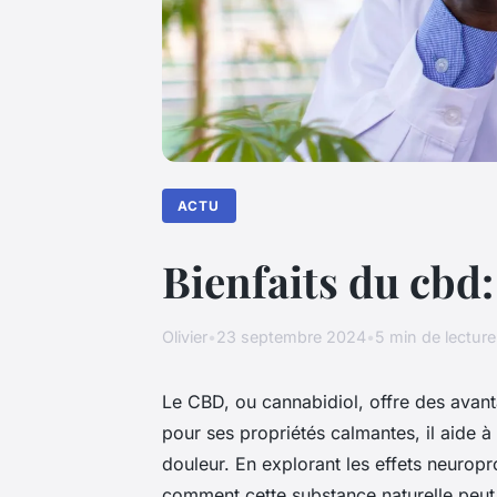
ACTU
Bienfaits du cbd:
Olivier
•
23 septembre 2024
•
5 min de lecture
Le CBD, ou cannabidiol, offre des avant
pour ses propriétés calmantes, il aide à 
douleur. En explorant les effets neurop
comment cette substance naturelle peut 