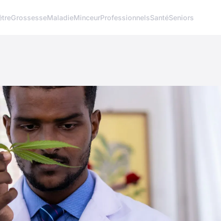
être
Grossesse
Maladie
Minceur
Professionnels
Santé
Seniors