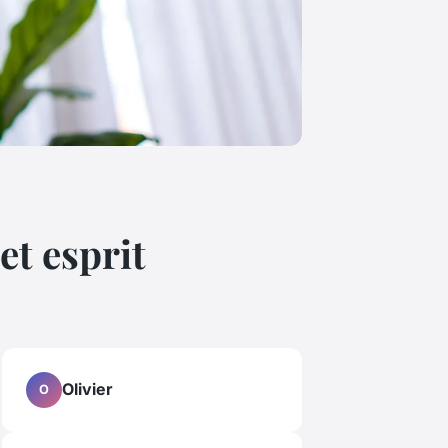
et esprit
Olivier
O