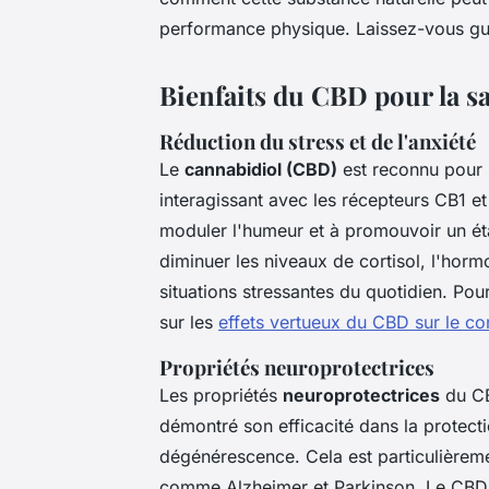
performance physique. Laissez-vous gui
Bienfaits du CBD pour la s
Réduction du stress et de l'anxiété
Le
cannabidiol (CBD)
est reconnu pour s
interagissant avec les récepteurs CB1 
moduler l'humeur et à promouvoir un ét
diminuer les niveaux de cortisol, l'horm
situations stressantes du quotidien. Pour
sur les
effets vertueux du CBD sur le cor
Propriétés neuroprotectrices
Les propriétés
neuroprotectrices
du CB
démontré son efficacité dans la protect
dégénérescence. Cela est particulièrem
comme Alzheimer et Parkinson. Le CBD ag