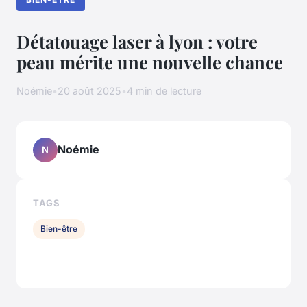
Détatouage laser à lyon : votre
peau mérite une nouvelle chance
Noémie
•
20 août 2025
•
4 min de lecture
Noémie
N
TAGS
Bien-être