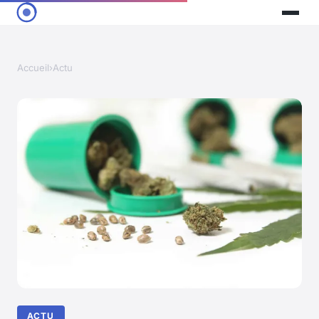
Accueil
›
Actu
ACTU