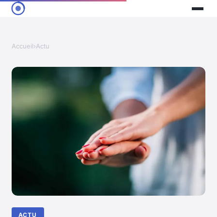
Accueil
›
Actu
ACTU